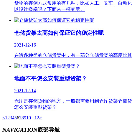
货物的存储方式常用的有几种，比如人工、叉车、自动化
以设计楼梯吗？下面来一探究竟。
仓储货架太高如何保证它的稳定性呢
2021-12-16
在诸多种类的仓储货架中，有一部分仓储货架的高度比其
地面不平怎么安装重型货架？
2021-12-14
仓库是存储货物的地方，一般都需要用到仓库货架仓储货
怎么安装重型货架？
<
1
2
3
4
5
6
7
8
9
10
...
12
>
NAVIGATION
底部导航